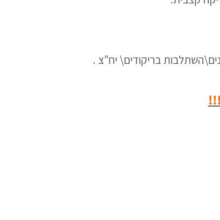
ים\השתלבות בריקודים\ יח"צ .